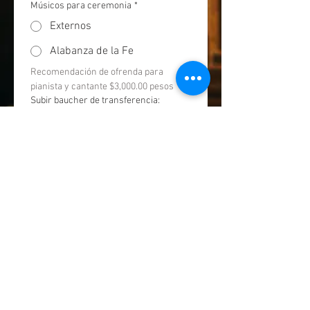
Músicos para ceremonia
*
Externos
Alabanza de la Fe
Recomendación de ofrenda para 
pianista y cantante $3,000.00 pesos
Subir baucher de transferencia:
Subir archivo
El siguiente contrato enumera 
lo correspondiente para la 
renta de la capilla, en el caso 
de ceremonias para Bodas y 
XV Años; Al firmar se aceptan 
las condiciones y se entiende 
que deberá entregarse el 30% 
mínimo de la renta total al 
firmar dicho contrato para 
asegurar la fecha en el lugar. 