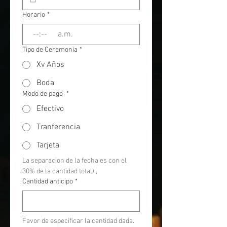
Horario
*
:
a.m.
Tipo de Ceremonia
*
Xv Años
Boda
Modo de pago
*
Efectivo
Tranferencia
Tarjeta
La separacion de la fecha es con el 
30% de la cantidad total).,
Cantidad anticipo
*
Favor de especificar la cantidad dada. 