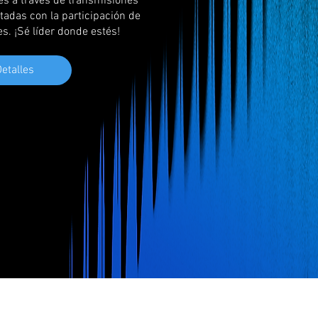
es a través de transmisiones 
adas con la participación de 
s. ¡Sé líder donde estés!

etalles