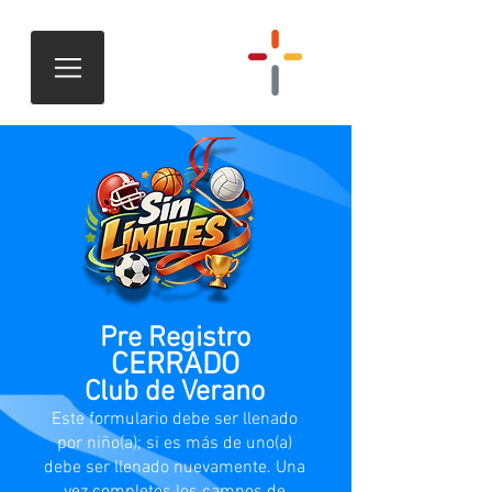
Pre Registro
CERRADO
Club de Verano
Este formulario debe ser llenado
por niño(a); si es más de uno(a)
debe ser llenado nuevamente. Una