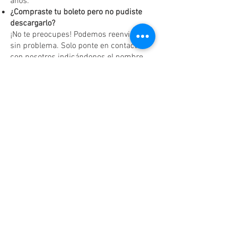
años.
¿Compraste tu boleto pero no pudiste
descargarlo?
¡No te preocupes! Podemos reenviártelo
sin problema. Solo ponte en contacto
con nosotros indicándonos el nombre
completo y el correo electrónico con el
que realizaste el registro.
¿Habrá registro en modalidad
presencial?
¡Sí! Tendremos registro presencial al
finalizar cada reunión, únicamente
según disponibilidad y hasta agotar
existencias.
Dudas o aclaraciones
Tel:
(81)10861011
/ WhatsApp:
8131560238
.