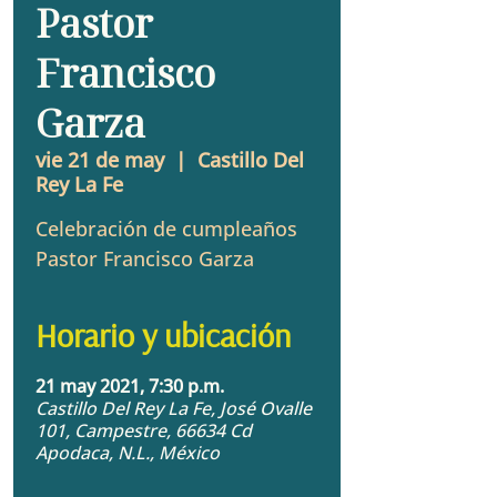
Pastor
Francisco
Garza
vie 21 de may
  |  
Castillo Del
Rey La Fe
Celebración de cumpleaños
Pastor Francisco Garza
Horario y ubicación
21 may 2021, 7:30 p.m.
Castillo Del Rey La Fe, José Ovalle
101, Campestre, 66634 Cd
Apodaca, N.L., México