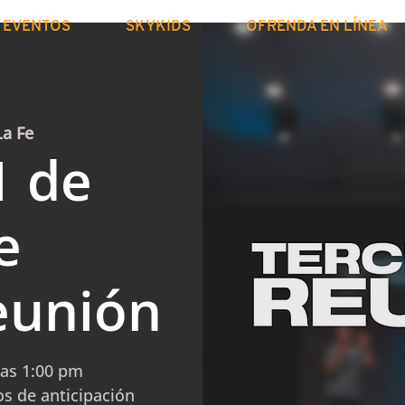
EVENTOS
SKYKIDS
OFRENDA EN LÍNEA
La Fe
1 de
e
eunión
las 1:00 pm
s de anticipación