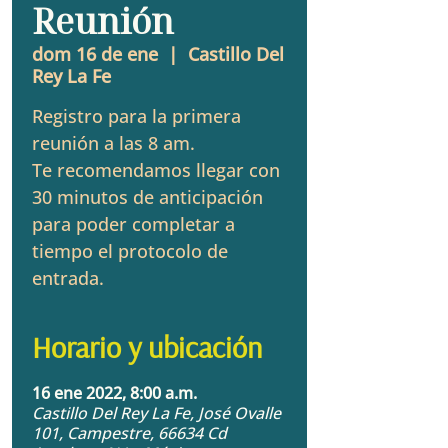
Reunión
dom 16 de ene
  |  
Castillo Del
Rey La Fe
Registro para la primera
reunión a las 8 am.
Te recomendamos llegar con
30 minutos de anticipación
para poder completar a
tiempo el protocolo de
entrada.
Horario y ubicación
16 ene 2022, 8:00 a.m.
Castillo Del Rey La Fe, José Ovalle
101, Campestre, 66634 Cd