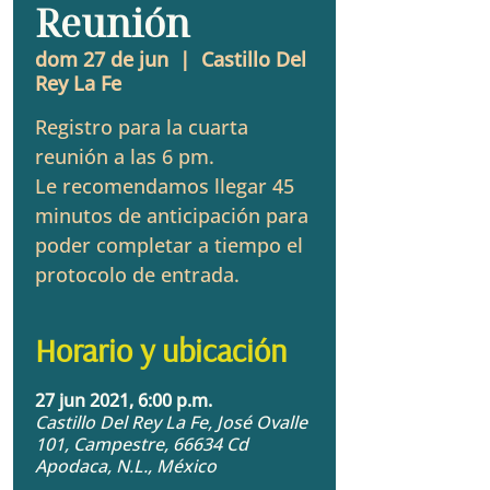
Reunión
dom 27 de jun
  |  
Castillo Del
Rey La Fe
Registro para la cuarta
reunión a las 6 pm.
Le recomendamos llegar 45
minutos de anticipación para
poder completar a tiempo el
protocolo de entrada.
Horario y ubicación
27 jun 2021, 6:00 p.m.
Castillo Del Rey La Fe, José Ovalle
101, Campestre, 66634 Cd
Apodaca, N.L., México