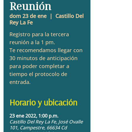
Reunión
dom 23 de ene
  |  
Castillo Del
Rey La Fe
Registro para la tercera
reunión a la 1 pm.
Te recomendamos llegar con
30 minutos de anticipación
para poder completar a
tiempo el protocolo de
entrada.
Horario y ubicación
23 ene 2022, 1:00 p.m.
Castillo Del Rey La Fe, José Ovalle
101, Campestre, 66634 Cd