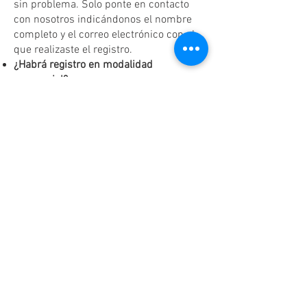
sin problema. Solo ponte en contacto
con nosotros indicándonos el nombre
completo y el correo electrónico con el
que realizaste el registro.
¿Habrá registro en modalidad
presencial?
¡Sí! Tendremos registro presencial al
finalizar cada reunión, únicamente
según disponibilidad y hasta agotar
existencias.
Dudas o aclaraciones
Tel:
(81)10861011
/ WhatsApp:
8131560238
.