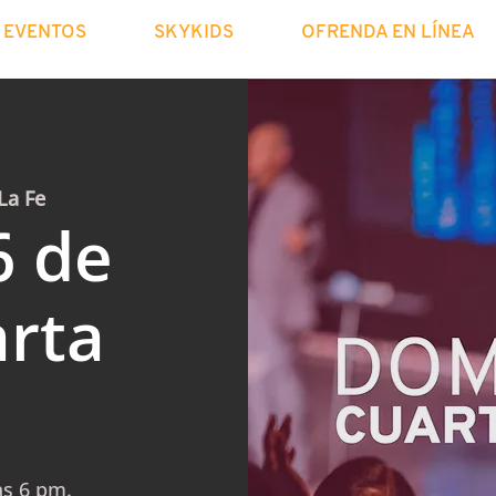
EVENTOS
SKYKIDS
OFRENDA EN LÍNEA
La Fe
6 de
rta
as 6 pm.