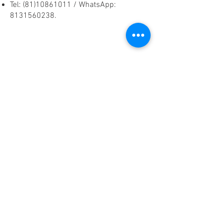
Tel:
(81)10861011
/ WhatsApp:
8131560238
.