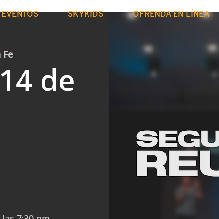
EVENTOS
SKYKIDS
OFRENDA EN LÍNEA
a Fe
 14 de
 las 7:30 pm.