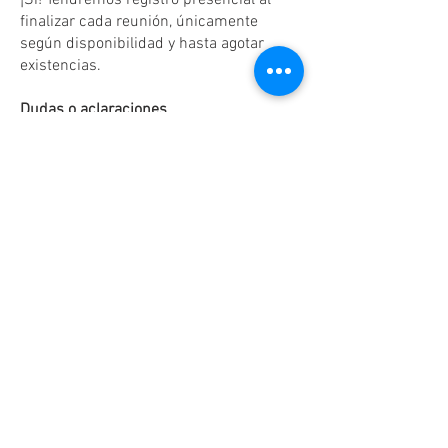
¡Sí! Tendremos registro presencial al
finalizar cada reunión, únicamente
según disponibilidad y hasta agotar
existencias.
Dudas o aclaraciones
Tel:
(81)10861011
/ WhatsApp:
8131560238
.