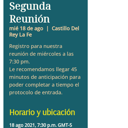
Segunda
Reunión
mié 18 de ago
  |  
Castillo Del
Rey La Fe
Registro para nuestra
reunión de miércoles a las
7:30 pm.
Le recomendamos llegar 45
minutos de anticipación para
poder completar a tiempo el
protocolo de entrada.
Horario y ubicación
18 ago 2021, 7:30 p.m. GMT-5