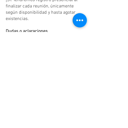
¡Sí! Tendremos registro presencial al
finalizar cada reunión, únicamente
según disponibilidad y hasta agotar
existencias.
Dudas o aclaraciones
Tel:
(81)10861011
/ WhatsApp:
8131560238
.