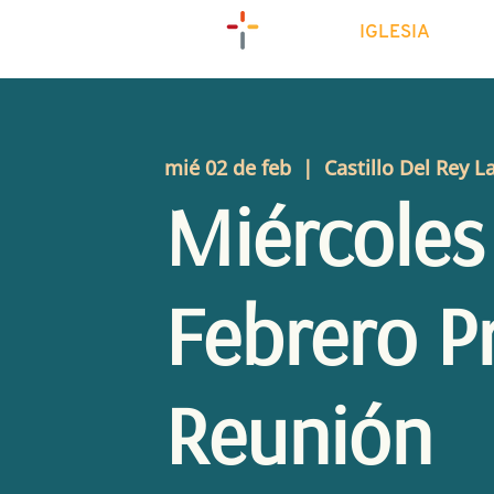
IGLESIA
mié 02 de feb
  |  
Castillo Del Rey L
Miércoles
Febrero P
Reunión