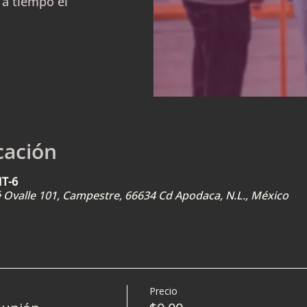
 a tiempo el
cación
MT-6
sé Ovalle 101, Campestre, 66634 Cd Apodaca, N.L., México
Precio