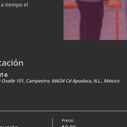
 a tiempo el
cación
MT-6
sé Ovalle 101, Campestre, 66634 Cd Apodaca, N.L., México
Precio