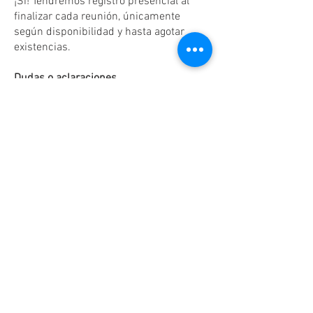
¡Sí! Tendremos registro presencial al
finalizar cada reunión, únicamente
según disponibilidad y hasta agotar
existencias.
Dudas o aclaraciones
Tel:
(81)10861011
/ WhatsApp:
8131560238
.