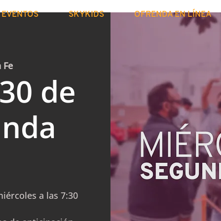
EVENTOS
SKYKIDS
OFRENDA EN LÍNEA
a Fe
 30 de
unda
iércoles a las 7:30