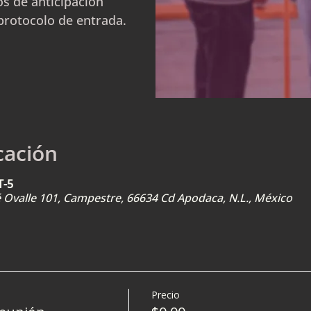
s de anticipación
protocolo de entrada.
cación
T-5
sé Ovalle 101, Campestre, 66634 Cd Apodaca, N.L., México
Precio