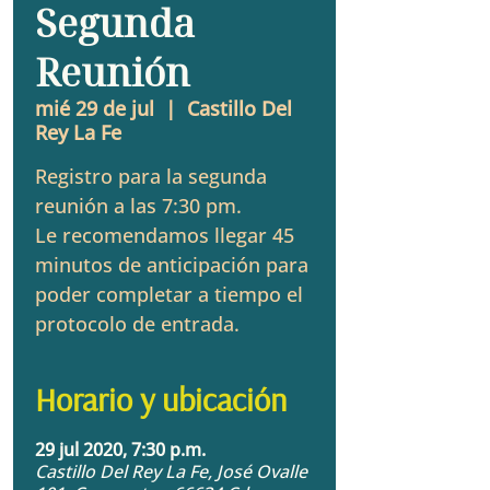
Segunda
Reunión
mié 29 de jul
  |  
Castillo Del
Rey La Fe
Registro para la segunda
reunión a las 7:30 pm.
Le recomendamos llegar 45
minutos de anticipación para
poder completar a tiempo el
protocolo de entrada.
Horario y ubicación
29 jul 2020, 7:30 p.m.
Castillo Del Rey La Fe, José Ovalle