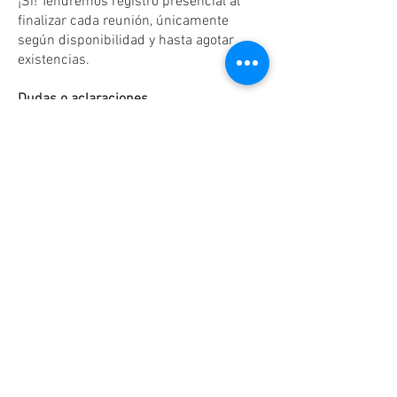
¡Sí! Tendremos registro presencial al
finalizar cada reunión, únicamente
según disponibilidad y hasta agotar
existencias.
Dudas o aclaraciones
Tel:
(81)10861011
/ WhatsApp:
8131560238
.