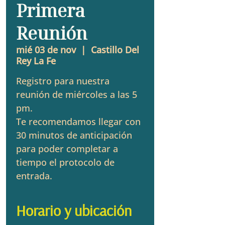
Primera
Reunión
mié 03 de nov
  |  
Castillo Del
Rey La Fe
Registro para nuestra
reunión de miércoles a las 5
pm.
Te recomendamos llegar con
30 minutos de anticipación
para poder completar a
tiempo el protocolo de
entrada.
Horario y ubicación