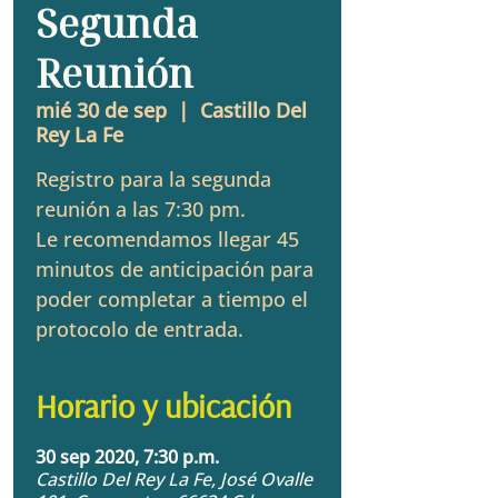
Segunda
Reunión
mié 30 de sep
  |  
Castillo Del
Rey La Fe
Registro para la segunda
reunión a las 7:30 pm.
Le recomendamos llegar 45
minutos de anticipación para
poder completar a tiempo el
protocolo de entrada.
Horario y ubicación
30 sep 2020, 7:30 p.m.
Castillo Del Rey La Fe, José Ovalle