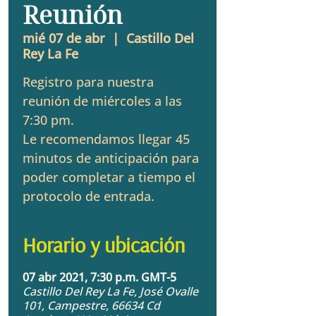
Reunión
mié 07 de abr
  |  
Castillo Del
Rey La Fe
Registro para nuestra
reunión de miércoles a las
7:30 pm.
Le recomendamos llegar 45
minutos de anticipación para
poder completar a tiempo el
protocolo de entrada.
Horario y ubicación
07 abr 2021, 7:30 p.m. GMT-5
Castillo Del Rey La Fe, José Ovalle
101, Campestre, 66634 Cd