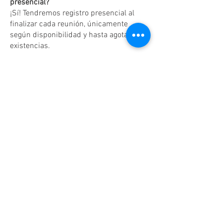
presencial?
¡Sí! Tendremos registro presencial al
finalizar cada reunión, únicamente
según disponibilidad y hasta agotar
existencias.
Dudas o aclaraciones
Tel:
(81)10861011
/ WhatsApp:
8131560238
.