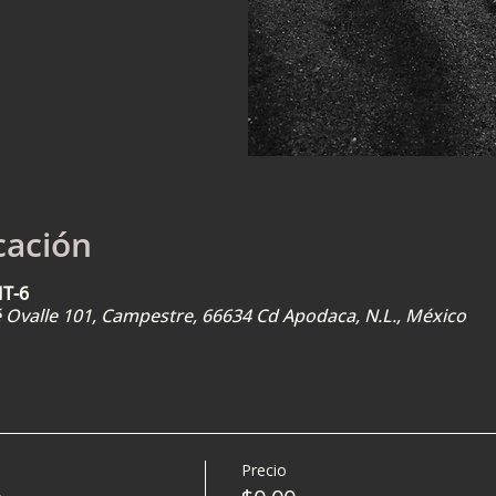
cación
MT-6
sé Ovalle 101, Campestre, 66634 Cd Apodaca, N.L., México
Precio