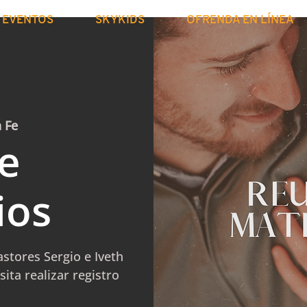
EVENTOS
SKYKIDS
OFRENDA EN LÍNEA
a Fe
e
ios
stores Sergio e Iveth
ita realizar registro