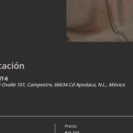
cación
MT-6
sé Ovalle 101, Campestre, 66634 Cd Apodaca, N.L., México
Precio