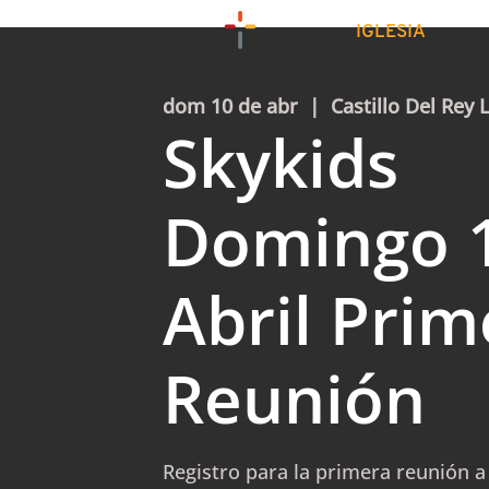
IGLESIA
dom 10 de abr
  |  
Castillo Del Rey 
Skykids
Domingo 
Abril Prim
Reunión
Registro para la primera reunión a 