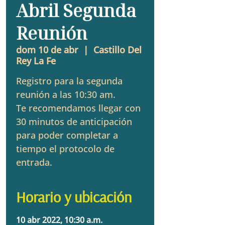
Abril Segunda
Reunión
dom 10 de abr
  |  
Castillo Del
Rey La Fe
Registro para la segunda
reunión a las 10:30 am.
Te recomendamos llegar con
30 minutos de anticipación
para poder completar a
tiempo el protocolo de
entrada.
Horario y ubicación
10 abr 2022, 10:30 a.m.