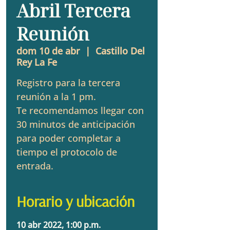
Abril Tercera
Reunión
dom 10 de abr
  |  
Castillo Del
Rey La Fe
Registro para la tercera
reunión a la 1 pm.
Te recomendamos llegar con
30 minutos de anticipación
para poder completar a
tiempo el protocolo de
entrada.
Horario y ubicación
10 abr 2022, 1:00 p.m.