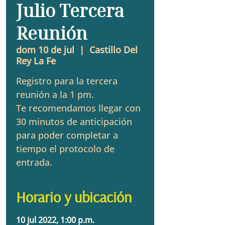
Julio Tercera
Reunión
dom 10 de jul
  |  
Castillo Del
Rey La Fe
Registro para la tercera
reunión a la 1 pm.
Te recomendamos llegar con
30 minutos de anticipación
para poder completar a
tiempo el protocolo de
entrada.
Horario y ubicación
10 jul 2022, 1:00 p.m.