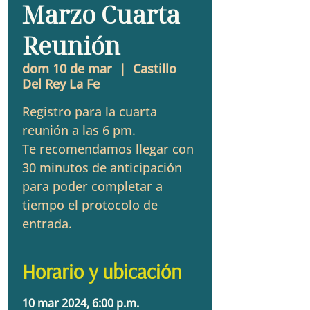
Marzo Cuarta
Reunión
dom 10 de mar
  |  
Castillo
Del Rey La Fe
Registro para la cuarta
reunión a las 6 pm.
Te recomendamos llegar con
30 minutos de anticipación
para poder completar a
tiempo el protocolo de
entrada.
Horario y ubicación
10 mar 2024, 6:00 p.m.