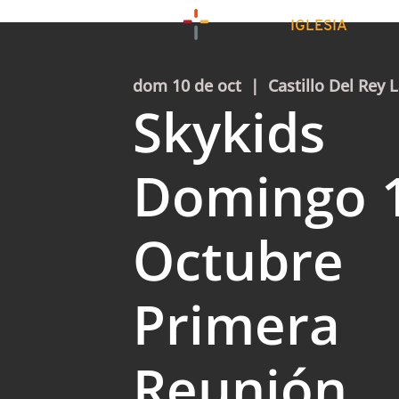
IGLESIA
dom 10 de oct
  |  
Castillo Del Rey L
Skykids
Domingo 
Octubre
Primera
Reunión