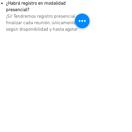
¿Habrá registro en modalidad
presencial?
¡Sí! Tendremos registro presencial al
finalizar cada reunión, únicamente
según disponibilidad y hasta agotar
existencias.
Dudas o aclaraciones
Tel:
(81)10861011
/ WhatsApp:
8131560238
.