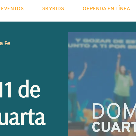
EVENTOS
SKYKIDS
OFRENDA EN LÍNEA
a Fe
1 de
uarta