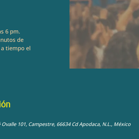
as 6 pm.
inutos de
 a tiempo el
ión
sé Ovalle 101, Campestre, 66634 Cd Apodaca, N.L., México