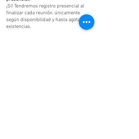
¡Sí! Tendremos registro presencial al
finalizar cada reunión, únicamente
según disponibilidad y hasta agotar
existencias.
Dudas o aclaraciones
Tel:
(81)10861011
/ WhatsApp:
8131560238
.