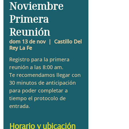
Noviembre
Primera
Reunión
dom 13 de nov
  |  
Castillo Del
Rey La Fe
Registro para la primera
reunión a las 8:00 am.
Te recomendamos llegar con
30 minutos de anticipación
para poder completar a
tiempo el protocolo de
entrada.
Horario y ubicación