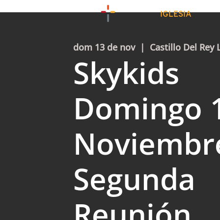
IGLESIA
dom 13 de nov
  |  
Castillo Del Rey 
Skykids
Domingo 
Noviembr
Segunda
Reunión