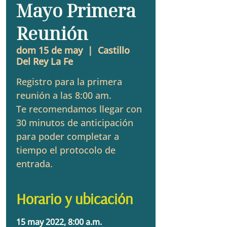
Mayo Primera
Reunión
dom 15 de may
  |  
Castillo
Del Rey La Fe
Registro para la primera
reunión a las 8:00 am.
Te recomendamos llegar con
30 minutos de anticipación
para poder completar a
tiempo el protocolo de
entrada.
Horario y ubicación
15 may 2022, 8:00 a.m.