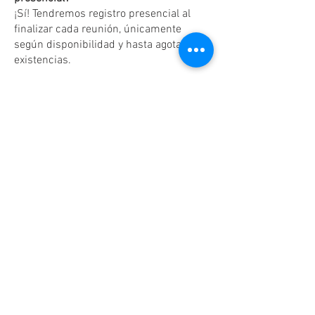
¡Sí! Tendremos registro presencial al
finalizar cada reunión, únicamente
según disponibilidad y hasta agotar
existencias.
Dudas o aclaraciones
Tel:
(81)10861011
/ WhatsApp:
8131560238
.