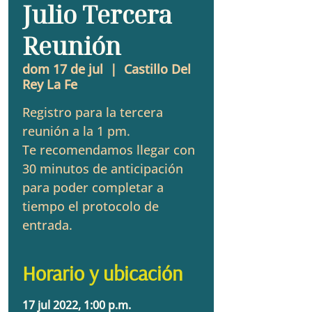
Julio Tercera
Reunión
dom 17 de jul
  |  
Castillo Del
Rey La Fe
Registro para la tercera
reunión a la 1 pm.
Te recomendamos llegar con
30 minutos de anticipación
para poder completar a
tiempo el protocolo de
entrada.
Horario y ubicación
17 jul 2022, 1:00 p.m.