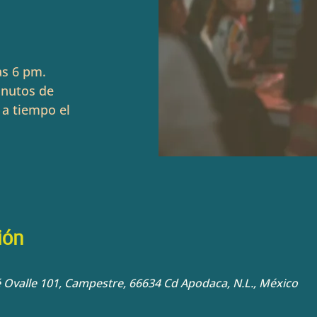
as 6 pm.
inutos de
 a tiempo el
ión
sé Ovalle 101, Campestre, 66634 Cd Apodaca, N.L., México