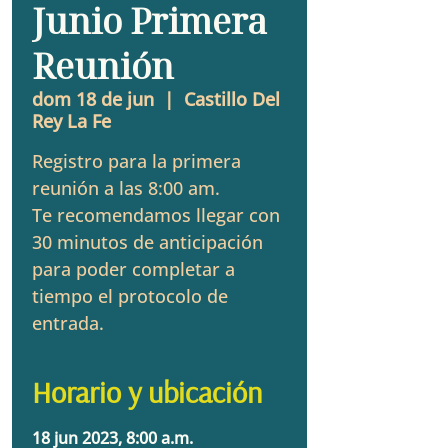
Junio Primera
Reunión
dom 18 de jun
  |  
Castillo Del
Rey La Fe
Registro para la primera
reunión a las 8:00 am.
Te recomendamos llegar con
30 minutos de anticipación
para poder completar a
tiempo el protocolo de
entrada.
Horario y ubicación
18 jun 2023, 8:00 a.m.