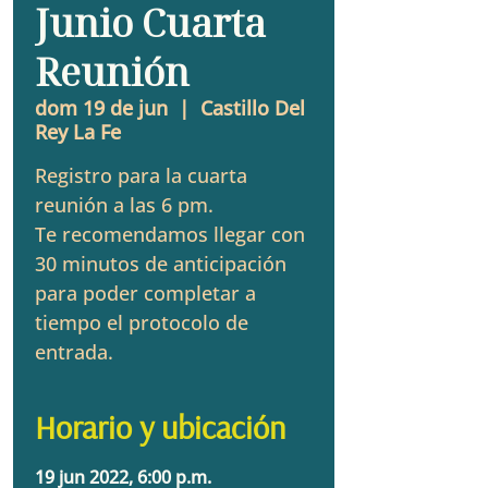
Junio Cuarta
Reunión
dom 19 de jun
  |  
Castillo Del
Rey La Fe
Registro para la cuarta
reunión a las 6 pm.
Te recomendamos llegar con
30 minutos de anticipación
para poder completar a
tiempo el protocolo de
entrada.
Horario y ubicación
19 jun 2022, 6:00 p.m.