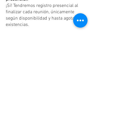
¡Sí! Tendremos registro presencial al
finalizar cada reunión, únicamente
según disponibilidad y hasta agotar
existencias.
Dudas o aclaraciones
Tel:
(81)10861011
/ WhatsApp:
8131560238
.