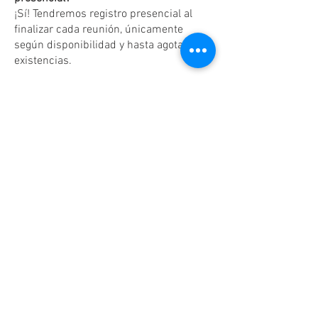
¡Sí! Tendremos registro presencial al
finalizar cada reunión, únicamente
según disponibilidad y hasta agotar
existencias.
Dudas o aclaraciones
Tel:
(81)10861011
/ WhatsApp:
8131560238
.