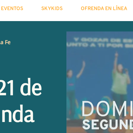
EVENTOS
SKYKIDS
OFRENDA EN LÍNEA
La Fe
21 de
unda