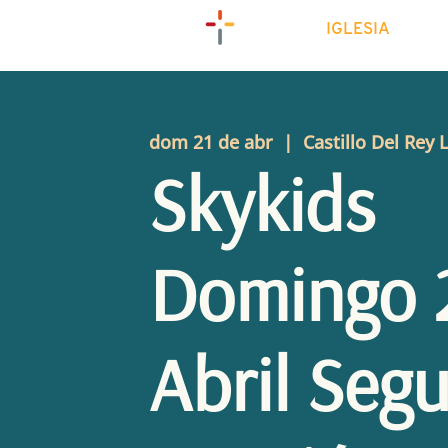
IGLESIA
dom 21 de abr
  |  
Castillo Del Rey 
Skykids
Domingo 
Abril Seg