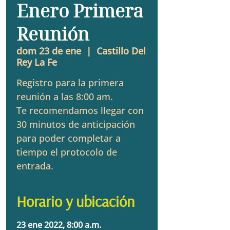
Enero Primera
Reunión
dom 23 de ene
  |  
Castillo Del
Rey La Fe
Registro para la primera
reunión a las 8:00 am.
Te recomendamos llegar con
30 minutos de anticipación
para poder completar a
tiempo el protocolo de
entrada.
Horario y ubicación
23 ene 2022, 8:00 a.m.